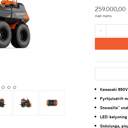
259.000,00
med moms
-
Kawasaki 850V 
Fyrhjulsdrift 
Snowzilla™ sna
LED-belysning 
Snöslunga, plog