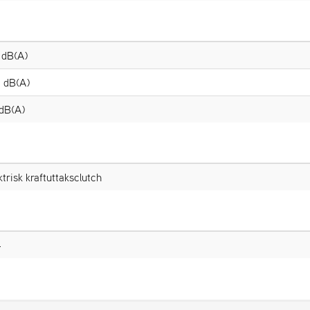
 dB(A)
 dB(A)
dB(A)
ktrisk kraftuttaksclutch
4