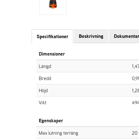
Beskrivning
Dokumentar
Specifikationer
Dimensioner
Längd
1,4
Bredd
0,9
Höjd
1,2
Vikt
494
Egenskaper
Max lutning terräng
20