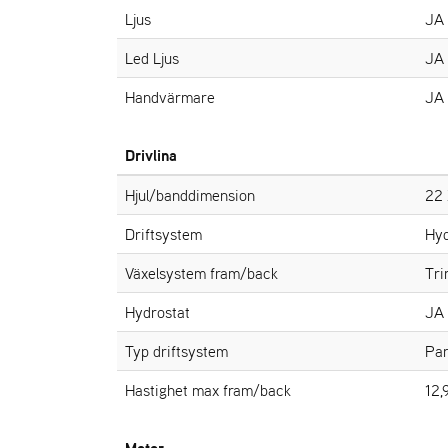
Ljus
JA
Led Ljus
JA
Handvärmare
JA
Drivlina
Hjul/banddimension
22 
Driftsystem
Hyd
Växelsystem fram/back
Tri
Hydrostat
JA
Typ driftsystem
Par
Hastighet max fram/back
12,
Motor