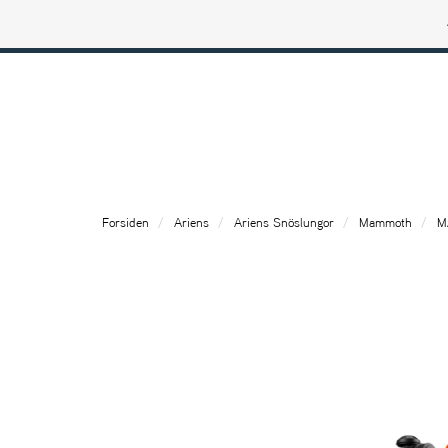
Ariens profilbutik
Forsiden
Ariens
Ariens Snöslungor
Mammoth
M