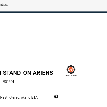
rlista
0
Användarmeny
Info center
Favoriter
 STAND-ON ARIENS
951301
: Restnoterad, okänd ETA