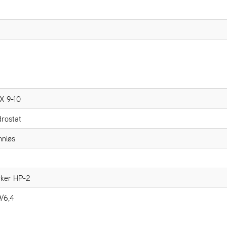
X 9-10
rostat
nnløs
ker HP-2
9/6,4