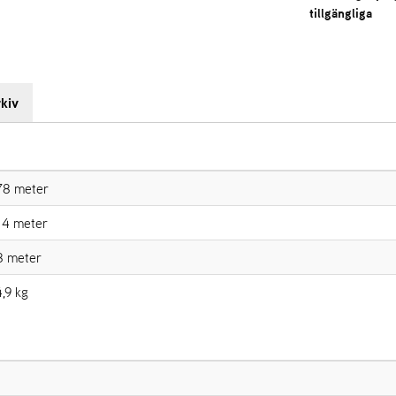
tillgängliga
kiv
78 meter
14 meter
8 meter
,9 kg