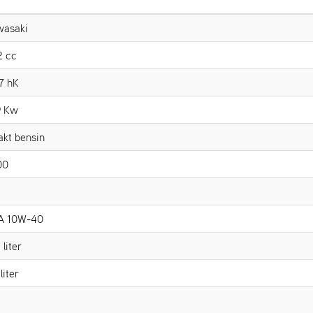
wasaki
2 cc
7 hK
9 Kw
akt bensin
00
A 10W-40
 liter
liter