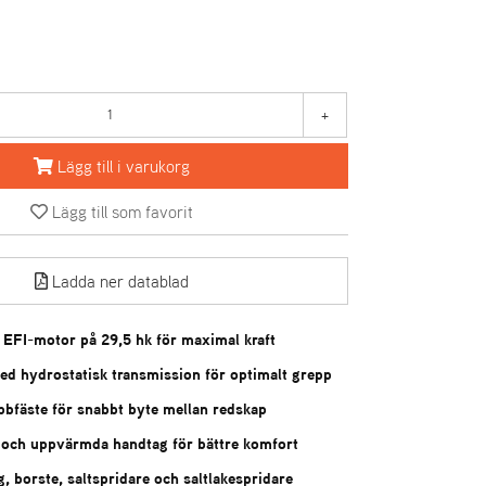
+
Lägg till i varukorg
Lägg till som favorit
Ladda ner datablad
EFI-motor på 29,5 hk för maximal kraft
med hydrostatisk transmission för optimalt grepp
bbfäste för snabbt byte mellan redskap
och uppvärmda handtag för bättre komfort
, borste, saltspridare och saltlakespridare