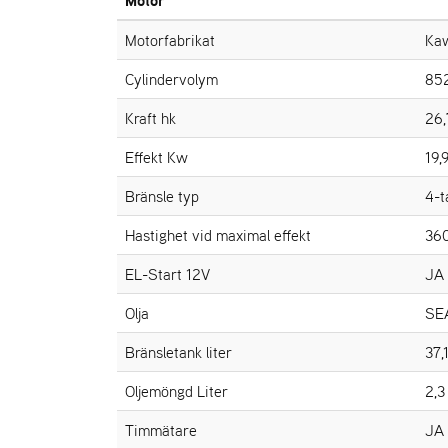
Motorfabrikat
Ka
Cylindervolym
85
Kraft hk
26,
Effekt Kw
19,
Bränsle typ
4-t
Hastighet vid maximal effekt
36
EL-Start 12V
JA
Olja
SE
Bränsletank liter
37,1
Oljemöngd Liter
2,3 
Timmätare
JA