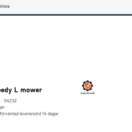
rlista
0
Användarmeny
Info center
Favoriter
eedy L mower
04232
ger
 förväntad leveranstid 14 dagar