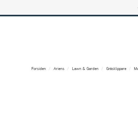
Ariens profilbutik
Forsiden
Ariens
Lawn & Garden
Gräsklippare
Ma