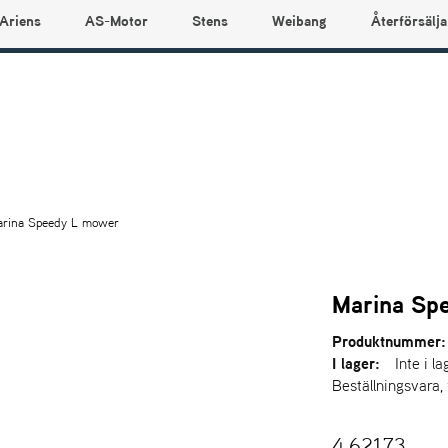
Ariens
AS-Motor
Stens
Weibang
Återförsälja
rina Speedy L mower
Marina Sp
Produktnummer:
I lager:
Inte i la
Beställningsvara,
4.621,73