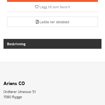
Lägg till som favorit
A
R
I
Ladda ner datablad
E
N
S
Beskrivning
A
S
-
M
O
T
O
R
Ariens CO
Ordfører Utnesvei 51
1580 Rygge
S
T