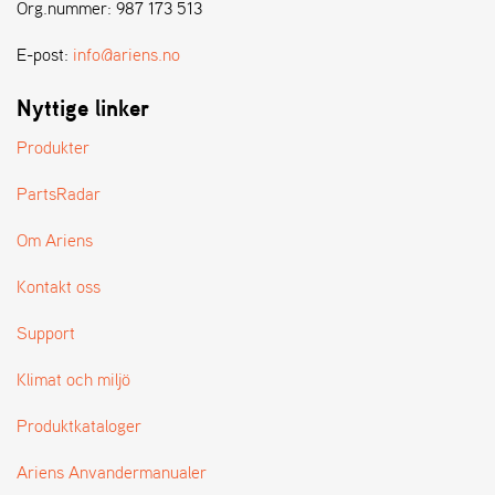
E
Org.nummer: 987 173 513
N
S
E-post:
info@ariens.no
Nyttige linker
W
E
Produkter
I
B
PartsRadar
A
N
Om Ariens
G
Kontakt oss
Å
Support
T
E
Klimat och miljö
R
F
Produktkataloger
Ö
R
S
Ariens Anvandermanualer
Ä