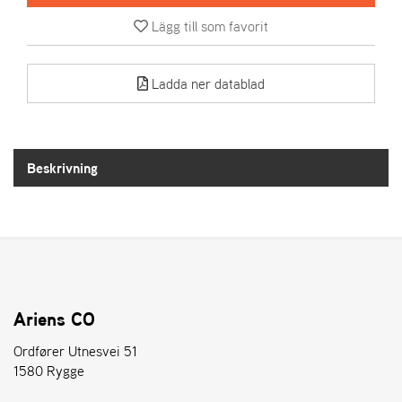
Lägg till som favorit
A
R
I
Ladda ner datablad
E
N
S
Beskrivning
A
S
-
M
O
T
O
R
Ariens CO
Ordfører Utnesvei 51
1580 Rygge
S
T