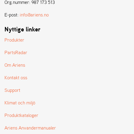
E
Org.nummer: 987 173 513
N
S
E-post:
info@ariens.no
Nyttige linker
W
E
Produkter
I
B
PartsRadar
A
N
Om Ariens
G
Kontakt oss
Å
Support
T
E
Klimat och miljö
R
F
Produktkataloger
Ö
R
S
Ariens Anvandermanualer
Ä