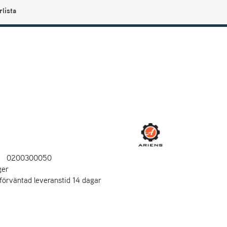
rlista
0
Användarmeny
Info center
Favoriter
0200300050
ger
 förväntad leveranstid 14 dagar