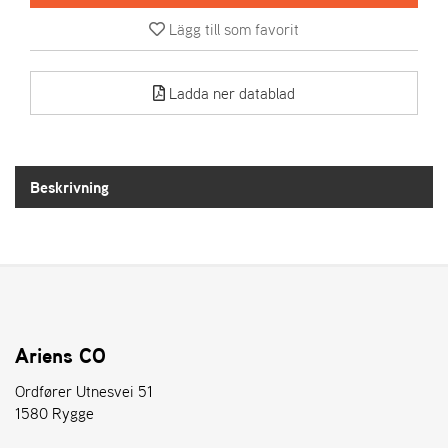
Lägg till som favorit
A
R
I
Ladda ner datablad
E
N
S
Beskrivning
A
S
-
M
O
T
O
R
Ariens CO
Ordfører Utnesvei 51
1580 Rygge
S
T