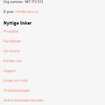
E
Org.nummer: 987 173 513
N
S
E-post:
info@ariens.no
Nyttige linker
W
E
Produkter
I
B
PartsRadar
A
N
Om Ariens
G
Kontakt oss
Å
Support
T
E
Klimat och miljö
R
F
Produktkataloger
Ö
R
S
Ariens Anvandermanualer
Ä