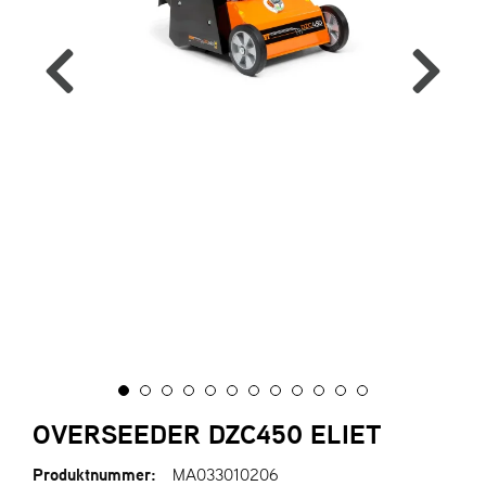
A
R
I
E
N
S
A
S
-
M
O
T
O
R
OVERSEEDER DZC450 ELIET
S
T
Produktnummer:
MA033010206