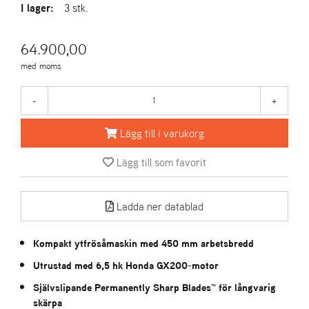
E
I lager:
3 stk.
N
S
64.900,00
med moms
W
E
-
+
I
B
A
Lägg till i varukorg
N
G
Lägg till som favorit
Å
Ladda ner datablad
T
E
R
Kompakt ytfrösåmaskin med 450 mm arbetsbredd
F
Utrustad med 6,5 hk Honda GX200-motor
Ö
R
Självslipande Permanently Sharp Blades™ för långvarig
S
skärpa
Ä