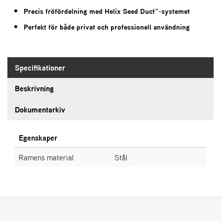
L
Precis fröfördelning med Helix Seed Duct™-systemet
J
A
Perfekt för både privat och professionell användning
R
L
I
S
Specifikationer
T
A
Beskrivning
Dokumentarkiv
Egenskaper
Ramens material
Stål