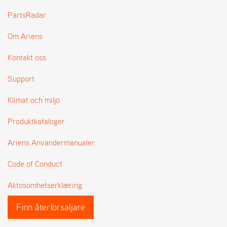
L
PartsRadar
J
A
Om Ariens
R
L
I
Kontakt oss
S
T
Support
A
Klimat och miljö
Produktkataloger
Ariens Anvandermanualer
Code of Conduct
Aktosomhetserklæring
Finn återförsäljare