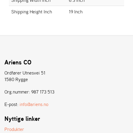
E
N
Shipping Height Inch
19 Inch
S
W
E
I
B
A
N
Ariens CO
G
Ordfører Utnesvei 51
1580 Rygge
Å
Org.nummer: 987 173 513
T
E
R
E-post:
info@ariens.no
F
Ö
Nyttige linker
R
S
Produkter
Ä