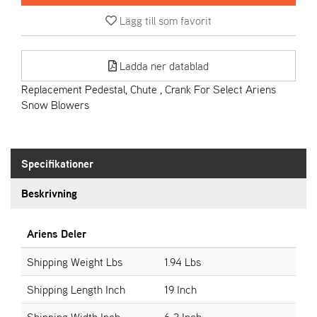
Lägg till som favorit
A
R
I
Ladda ner datablad
E
N
Replacement Pedestal, Chute , Crank For Select Ariens
S
Snow Blowers
A
S
Specifikationer
-
M
Beskrivning
O
T
O
Ariens Deler
R
Shipping Weight Lbs
1.94 Lbs
Shipping Length Inch
19 Inch
S
T
Shipping Width Inch
6.3 Inch