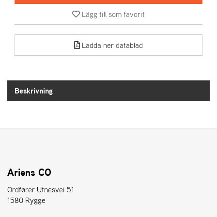
Lägg till som favorit
A
R
I
Ladda ner datablad
E
N
S
Beskrivning
A
S
-
M
O
T
O
R
Ariens CO
Ordfører Utnesvei 51
1580 Rygge
S
T