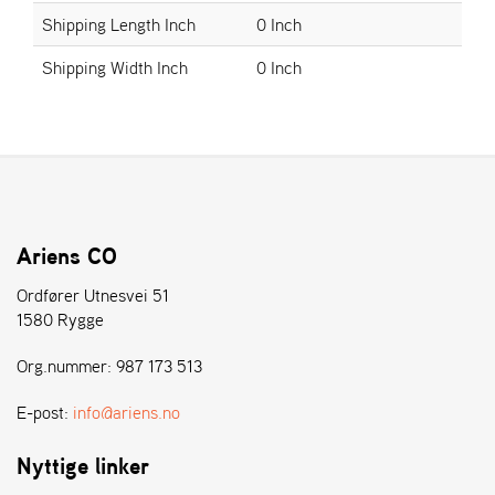
E
Shipping Length Inch
0 Inch
N
S
Shipping Width Inch
0 Inch
W
E
I
B
A
N
G
Ariens CO
Ordfører Utnesvei 51
1580 Rygge
Å
T
Org.nummer: 987 173 513
E
R
F
E-post:
info@ariens.no
Ö
R
Nyttige linker
S
Ä