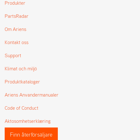
Produkter
L
J
PartsRadar
A
R
L
Om Ariens
I
S
Kontakt oss
T
A
Support
Klimat och miljö
Produktkataloger
Ariens Anvandermanualer
Code of Conduct
Aktosomhetserklæring
Finn återförsäljare