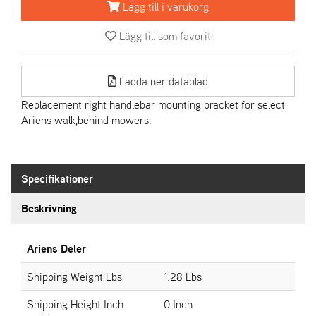
Lägg till i varukorg
A
Lägg till som favorit
R
I
E
Ladda ner datablad
N
S
Replacement right handlebar mounting bracket for select
Ariens walk,behind mowers.
A
S
-
Specifikationer
M
O
Beskrivning
T
O
R
Ariens Deler
Shipping Weight Lbs
1.28 Lbs
S
Shipping Height Inch
0 Inch
T