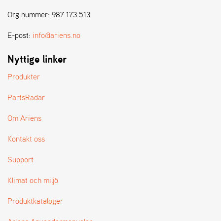
E
N
Org.nummer: 987 173 513
S
E-post:
info@ariens.no
W
Nyttige linker
E
I
Produkter
B
A
PartsRadar
N
G
Om Ariens
Kontakt oss
Å
T
Support
E
R
Klimat och miljö
F
Ö
Produktkataloger
R
S
Ä