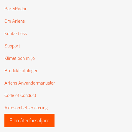
L
PartsRadar
J
A
Om Ariens
R
L
I
Kontakt oss
S
T
Support
A
Klimat och miljö
Produktkataloger
Ariens Anvandermanualer
Code of Conduct
Aktosomhetserklæring
Finn återförsäljare