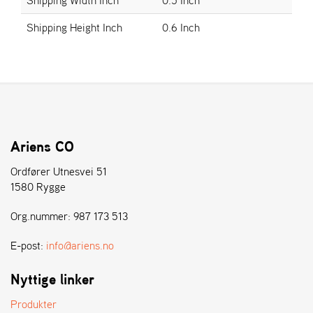
E
N
Shipping Height Inch
0.6 Inch
S
W
E
I
B
A
N
Ariens CO
G
Ordfører Utnesvei 51
1580 Rygge
Å
Org.nummer: 987 173 513
T
E
R
E-post:
info@ariens.no
F
Ö
Nyttige linker
R
S
Produkter
Ä