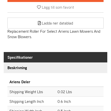
Lägg till som favorit
A
R
I
Ladda ner datablad
E
N
Replacement Roller For Select Ariens Lawn Mowers And
S
Snow Blowers.
A
S
Specifikationer
-
M
Beskrivning
O
T
O
Ariens Deler
R
Shipping Weight Lbs
0.02 Lbs
Shipping Length Inch
0.6 Inch
S
T
Shipping Width Inch
0.5 Inch