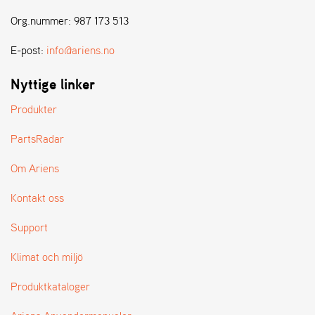
E
N
Org.nummer: 987 173 513
S
E-post:
info@ariens.no
W
Nyttige linker
E
I
Produkter
B
A
PartsRadar
N
G
Om Ariens
Kontakt oss
Å
T
Support
E
R
Klimat och miljö
F
Ö
Produktkataloger
R
S
Ä