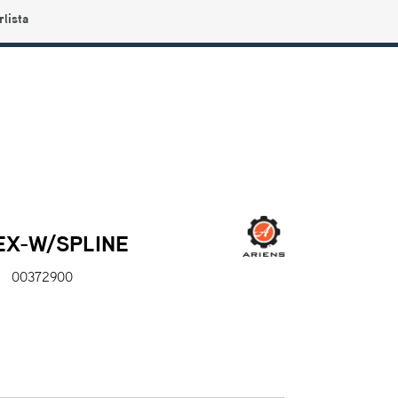
rlista
0
Användarmeny
Info center
Favoriter
EX-W/SPLINE
00372900