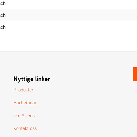
nch
nch
nch
Nyttige linker
Produkter
PartsRadar
Om Ariens
Kontakt oss