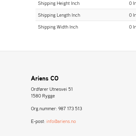
Shipping Height Inch
0 I
Shipping Length Inch
0 I
Shipping Width Inch
0 I
Ariens CO
Ordfører Utnesvei 51
1580 Rygge
Org.nummer: 987 173 513
E-post:
info@ariens.no