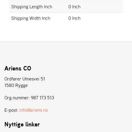
E
Shipping Length Inch
0 Inch
N
S
Shipping Width Inch
0 Inch
W
E
I
B
A
N
G
Ariens CO
Ordfører Utnesvei 51
1580 Rygge
Å
T
Org.nummer: 987 173 513
E
R
F
E-post:
info@ariens.no
Ö
R
Nyttige linker
S
Ä