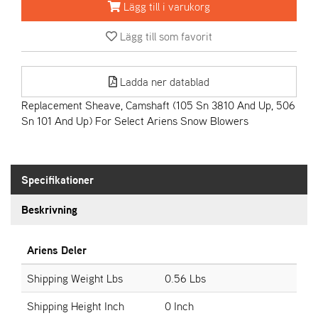
Lägg till i varukorg
A
Lägg till som favorit
R
I
E
Ladda ner datablad
N
S
Replacement Sheave, Camshaft (105 Sn 3810 And Up, 506
Sn 101 And Up) For Select Ariens Snow Blowers
A
S
-
Specifikationer
M
O
Beskrivning
T
O
R
Ariens Deler
Shipping Weight Lbs
0.56 Lbs
S
Shipping Height Inch
0 Inch
T