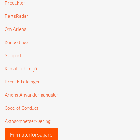
Produkter
L
J
PartsRadar
A
R
L
Om Ariens
I
S
Kontakt oss
T
A
Support
Klimat och miljö
Produktkataloger
Ariens Anvandermanualer
Code of Conduct
Aktosomhetserklæring
Finn återförsäljare