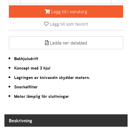
Lägg till i varukorg
A
R
Lägg till som favorit
I
E
N
S
Ladda ner datablad
Bakhjulsdrift
A
S
Koncept med 3 hjul
-
Lagringen av knivaxeln skyddar motorn.
M
O
Snorkelfilter
T
O
Motor lämplig för sluttningar
R
Beskrivning
S
T