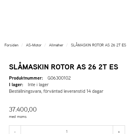
l
l
g
e
e
g
T
n
n
l
I
a
a
e
L
v
v
n
L
i
i
a
B
g
g
v
A
Forsiden
AS-Motor
Allmäher
SLÅMASKIN ROTOR AS 26 2T ES
a
a
K
i
A
t
t
g
T
i
i
a
SLÅMASKIN ROTOR AS 26 2T ES
I
o
o
t
L
n
n
i
Produktnummer:
G06300102
L
o
I lager:
Inte i lager
F
n
Beställningsvara, förväntad leveranstid 14 dagar
R
A
M
37.400,00
S
I
med moms
D
A
-
+
N