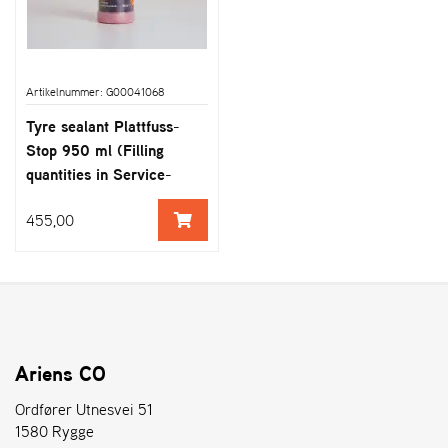
Artikelnummer: G00041068
Tyre sealant Plattfuss-
Stop 950 ml (Filling
quantities in Service-
Information General
455,00
parts-and-more
Ariens CO
Ordfører Utnesvei 51
1580 Rygge