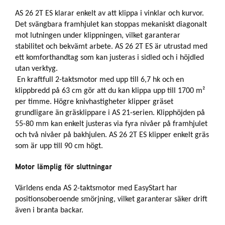
L
AS 26 2T ES klarar enkelt av att klippa i vinklar och kurvor.
J
Det svängbara framhjulet kan stoppas mekaniskt diagonalt
A
R
mot lutningen under klippningen, vilket garanterar
L
stabilitet och bekvämt arbete. AS 26 2T ES är utrustad med
I
ett komforthandtag som kan justeras i sidled och i höjdled
S
utan verktyg.
T
En kraftfull 2-taktsmotor med upp till 6,7 hk och en
A
klippbredd på 63 cm gör att du kan klippa upp till 1700 m²
per timme. Högre knivhastigheter klipper gräset
grundligare än gräsklippare i AS 21-serien. Klipphöjden på
55-80 mm kan enkelt justeras via fyra nivåer på framhjulet
och två nivåer på bakhjulen. AS 26 2T ES klipper enkelt gräs
som är upp till 90 cm högt.
Motor lämplig för sluttningar
Världens enda AS 2-taktsmotor med EasyStart har
positionsoberoende smörjning, vilket garanterar säker drift
även i branta backar.