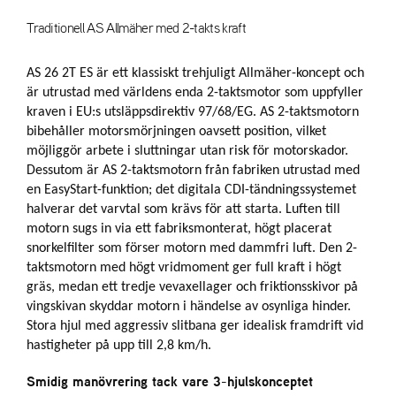
E
N
Traditionell AS Allmäher med 2-takts kraft
S
AS 26 2T ES är ett klassiskt trehjuligt Allmäher-koncept och
är utrustad med världens enda 2-taktsmotor som uppfyller
W
E
kraven i EU:s utsläppsdirektiv 97/68/EG. AS 2-taktsmotorn
I
bibehåller motorsmörjningen oavsett position, vilket
B
möjliggör arbete i sluttningar utan risk för motorskador.
A
Dessutom är AS 2-taktsmotorn från fabriken utrustad med
N
en EasyStart-funktion; det digitala CDI-tändningssystemet
G
halverar det varvtal som krävs för att starta. Luften till
motorn sugs in via ett fabriksmonterat, högt placerat
snorkelfilter som förser motorn med dammfri luft. Den 2-
Å
taktsmotorn med högt vridmoment ger full kraft i högt
T
gräs, medan ett tredje vevaxellager och friktionsskivor på
E
R
vingskivan skyddar motorn i händelse av osynliga hinder.
F
Stora hjul med aggressiv slitbana ger idealisk framdrift vid
Ö
hastigheter på upp till 2,8 km/h.
R
S
Smidig manövrering tack vare 3-hjulskonceptet
Ä