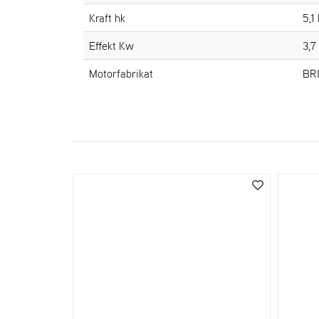
Kraft hk
5,1
Effekt Kw
3,7
Motorfabrikat
BR