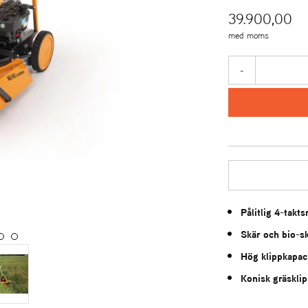
39.900,00
med moms
-
Pålitlig 4-takt
Skär och bio-sk
Hög klippkapac
Konisk gräskli