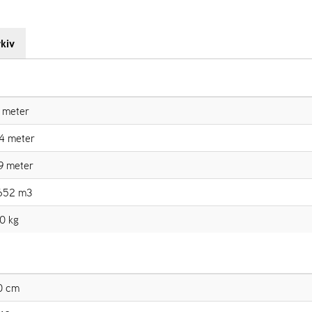
kiv
 meter
4 meter
9 meter
652 m3
0 kg
0 cm