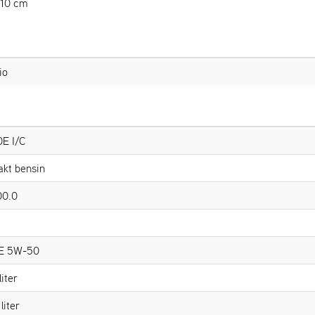
 10 cm
io
E I/C
akt bensin
00.0
E 5W-50
liter
liter