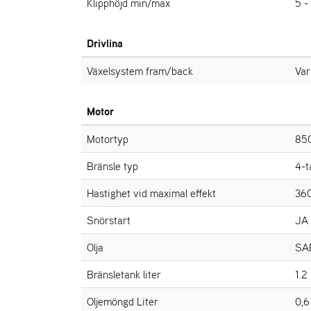
Klipphöjd min/max
5 -
Drivlina
Växelsystem fram/back
Var
Motor
Motortyp
850
Bränsle typ
4-t
Hastighet vid maximal effekt
36
Snörstart
JA
Olja
SA
Bränsletank liter
1.2 
Oljemöngd Liter
0,6 