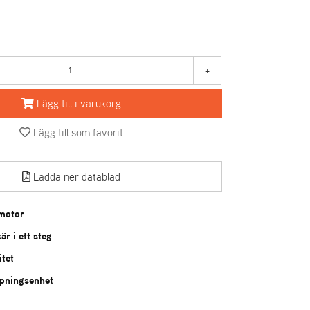
+
Lägg till i varukorg
Lägg till som favorit
Ladda ner datablad
smotor
är i ett steg
itet
ppningsenhet