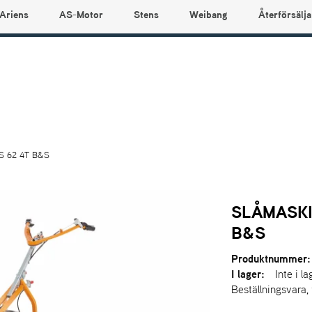
Ariens
AS-Motor
Stens
Weibang
Återförsälja
S 62 4T B&S
SLÅMASKI
B&S
Produktnummer:
I lager:
Inte i la
Beställningsvara,