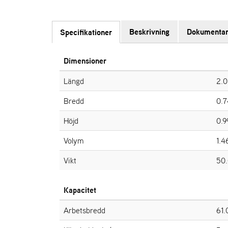
Beskrivning
Dokumentar
Specifikationer
Dimensioner
Längd
2.0
Bredd
0.7
Höjd
0.9
Volym
1.4
Vikt
50.
Kapacitet
Arbetsbredd
61.