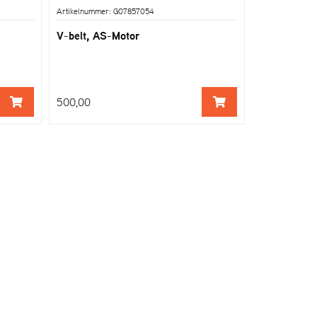
Artikelnummer: G07857054
V-belt, AS-Motor
500,00