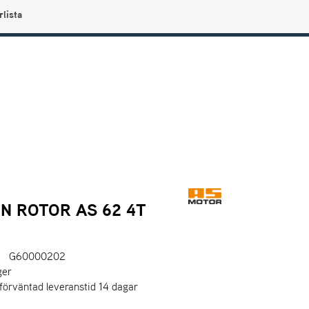
rlista
0
Användarmeny
Info center
Favoriter
N ROTOR AS 62 4T
G60000202
ger
 förväntad leveranstid 14 dagar