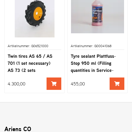
Artikelnummer: G06521000
Artikelnummer: G00041068
Twin tires AS 65 / AS
Tyre sealant Plattfuss-
701 (1 set necessary)
Stop 950 ml (Filling
AS 73 (2 sets
quantities in Service-
necessary)
Information General
4.300,00
455,00
parts-and-more
Ariens CO