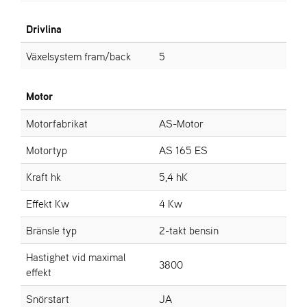
L
J
Drivlina
A
R
Växelsystem fram/back
5
L
I
S
Motor
T
A
Motorfabrikat
AS-Motor
Motortyp
AS 165 ES
Kraft hk
5,4 hK
Effekt Kw
4 Kw
Bränsle typ
2-takt bensin
Hastighet vid maximal
3800
effekt
Snörstart
JA