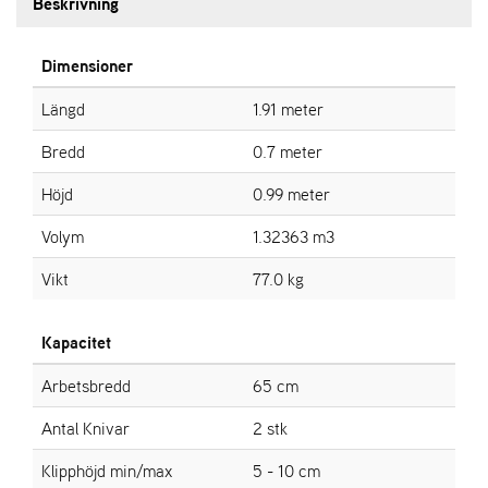
Beskrivning
E
N
S
Dimensioner
Längd
1.91 meter
W
E
Bredd
0.7 meter
I
B
Höjd
0.99 meter
A
N
Volym
1.32363 m3
G
Vikt
77.0 kg
Å
T
Kapacitet
E
R
Arbetsbredd
65 cm
F
Ö
Antal Knivar
2 stk
R
S
Klipphöjd min/max
5 - 10 cm
Ä