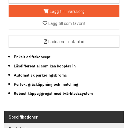
Lägg till i varukorg
A
R
Lägg till som favorit
I
E
N
S
Ladda ner datablad
Enkelt driftskoncept
A
S
Låsdifferential som kan kopplas in
-
Automatisk parkeringsbroms
M
O
Perfekt gräsklippning och mulching
T
O
Robust klippaggregat med tvärbladssystem
R
Specifikationer
S
T