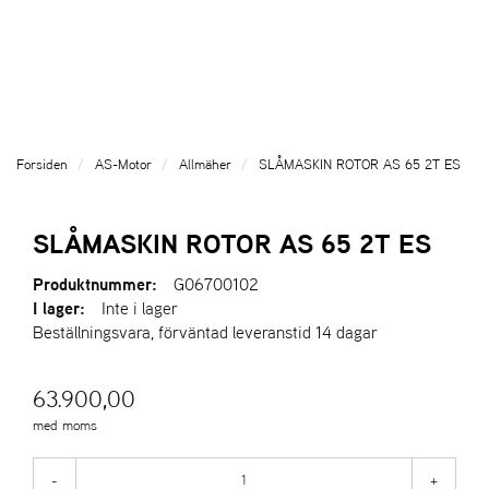
l
l
g
e
e
g
T
n
n
l
I
a
a
e
L
v
v
n
L
i
i
a
B
g
g
v
A
Forsiden
AS-Motor
Allmäher
SLÅMASKIN ROTOR AS 65 2T ES
a
a
K
i
A
t
t
g
T
i
i
a
SLÅMASKIN ROTOR AS 65 2T ES
I
o
o
t
L
n
n
i
Produktnummer:
G06700102
L
o
I lager:
Inte i lager
F
n
Beställningsvara, förväntad leveranstid 14 dagar
R
A
M
63.900,00
S
I
med moms
D
A
-
+
N