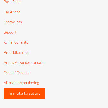
PartsRadar
L
J
Om Ariens
A
R
Kontakt oss
L
I
S
Support
T
A
Klimat och miljö
Produktkataloger
Ariens Anvandermanualer
Code of Conduct
Aktosomhetserklæring
Finn återförsäljare