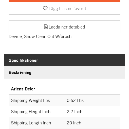
Lägg till som favorit
A
R
I
Ladda ner datablad
E
N
Device, Snow Clean Out W/brush
S
Specifikationer
A
S
-
Beskrivning
M
O
T
Ariens Deler
O
R
Shipping Weight Lbs
0.62 Lbs
Shipping Height Inch
2.2 Inch
S
Shipping Length Inch
20 Inch
T