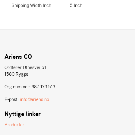
E
Shipping Width Inch
5 Inch
N
S
W
E
I
B
Ariens CO
A
N
Ordfører Utnesvei 51
G
1580 Rygge
Org.nummer: 987 173 513
Å
T
E-post:
info@ariens.no
E
R
F
Nyttige linker
Ö
R
Produkter
S
Ä