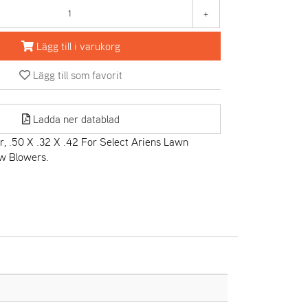
+
Lägg till i varukorg
Lägg till som favorit
Ladda ner datablad
, .50 X .32 X .42 For Select Ariens Lawn
w Blowers.