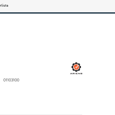
rlista
0
Användarmeny
Info center
Favoriter
01103100