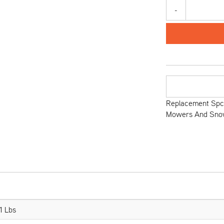
-
Replacement Spcr
Mowers And Sno
1 Lbs