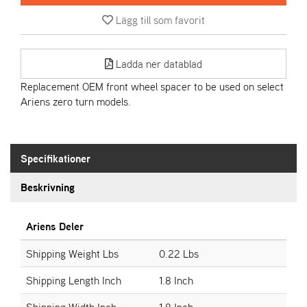
Lägg till som favorit
A
R
I
Ladda ner datablad
E
N
Replacement OEM front wheel spacer to be used on select
S
Ariens zero turn models.
A
S
Specifikationer
-
M
Beskrivning
O
T
O
Ariens Deler
R
Shipping Weight Lbs
0.22 Lbs
Shipping Length Inch
1.8 Inch
S
T
Shipping Width Inch
1.8 Inch