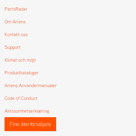
L
PartsRadar
J
A
Om Ariens
R
L
I
Kontakt oss
S
T
Support
A
Klimat och miljö
Produktkataloger
Ariens Anvandermanualer
Code of Conduct
Aktosomhetserklæring
Finn återförsäljare