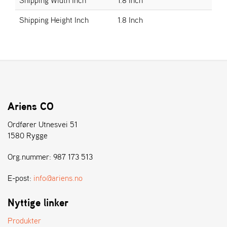
E
N
Shipping Height Inch
1.8 Inch
S
W
E
I
B
A
N
Ariens CO
G
Ordfører Utnesvei 51
1580 Rygge
Å
Org.nummer: 987 173 513
T
E
R
E-post:
info@ariens.no
F
Ö
Nyttige linker
R
S
Produkter
Ä