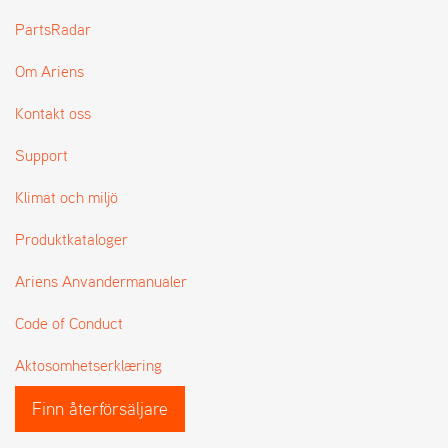
L
PartsRadar
J
A
Om Ariens
R
L
I
Kontakt oss
S
T
Support
A
Klimat och miljö
Produktkataloger
Ariens Anvandermanualer
Code of Conduct
Aktosomhetserklæring
Finn återförsäljare