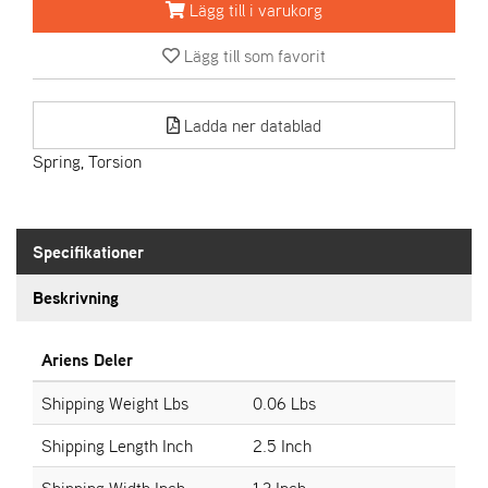
Lägg till i varukorg
A
Lägg till som favorit
R
I
E
Ladda ner datablad
N
S
Spring, Torsion
A
S
Specifikationer
-
M
Beskrivning
O
T
O
Ariens Deler
R
Shipping Weight Lbs
0.06 Lbs
Shipping Length Inch
2.5 Inch
S
T
Shipping Width Inch
1.3 Inch