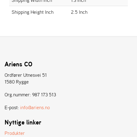
E
N
Shipping Height Inch
2.5 Inch
S
W
E
I
B
A
N
Ariens CO
G
Ordfører Utnesvei 51
1580 Rygge
Å
Org.nummer: 987 173 513
T
E
R
E-post:
info@ariens.no
F
Ö
Nyttige linker
R
S
Produkter
Ä