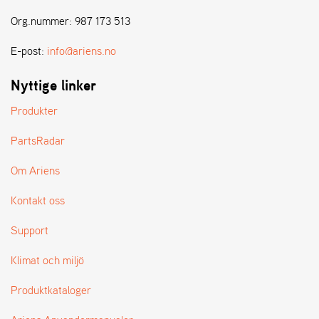
E
N
Org.nummer: 987 173 513
S
E-post:
info@ariens.no
W
Nyttige linker
E
I
Produkter
B
A
PartsRadar
N
G
Om Ariens
Kontakt oss
Å
T
Support
E
R
Klimat och miljö
F
Ö
Produktkataloger
R
S
Ä