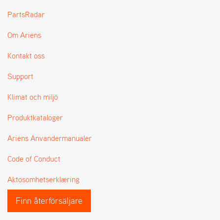
L
PartsRadar
J
A
Om Ariens
R
L
I
Kontakt oss
S
T
Support
A
Klimat och miljö
Produktkataloger
Ariens Anvandermanualer
Code of Conduct
Aktosomhetserklæring
Finn återförsäljare