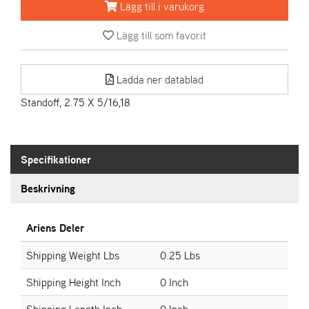
Lägg till i varukorg
A
Lägg till som favorit
R
I
E
Ladda ner datablad
N
S
Standoff, 2.75 X 5/16,18
A
S
Specifikationer
-
M
Beskrivning
O
T
O
Ariens Deler
R
Shipping Weight Lbs
0.25 Lbs
Shipping Height Inch
0 Inch
S
T
Shipping Length Inch
0 Inch