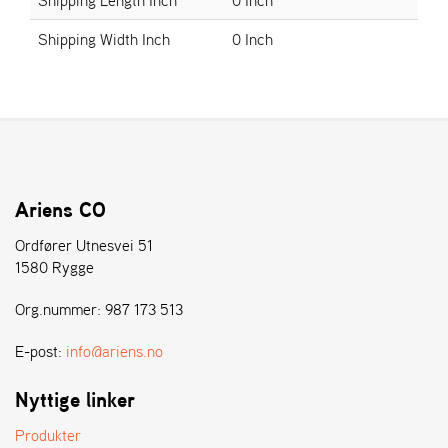
E
N
Shipping Width Inch
0 Inch
S
W
E
I
B
A
N
Ariens CO
G
Ordfører Utnesvei 51
1580 Rygge
Å
Org.nummer: 987 173 513
T
E
R
E-post:
info@ariens.no
F
Ö
Nyttige linker
R
S
Produkter
Ä