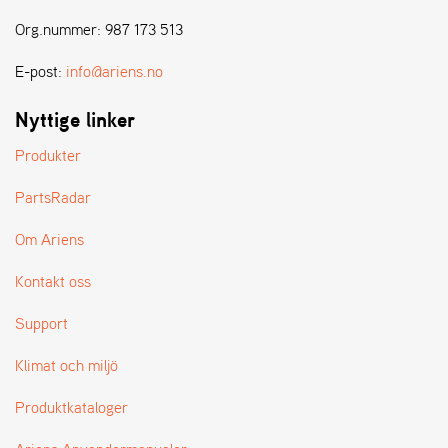
E
N
Org.nummer: 987 173 513
S
E-post:
info@ariens.no
W
Nyttige linker
E
I
Produkter
B
A
PartsRadar
N
G
Om Ariens
Kontakt oss
Å
T
Support
E
R
Klimat och miljö
F
Ö
Produktkataloger
R
S
Ä