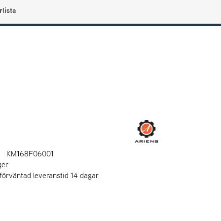
rlista
0
Användarmeny
Info center
Favoriter
KM168F06001
ger
 förväntad leveranstid 14 dagar