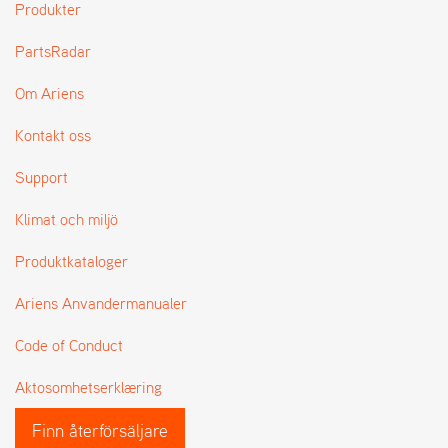
Produkter
L
J
PartsRadar
A
R
L
Om Ariens
I
S
Kontakt oss
T
A
Support
Klimat och miljö
Produktkataloger
Ariens Anvandermanualer
Code of Conduct
Aktosomhetserklæring
Finn återförsäljare