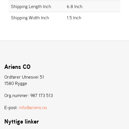
E
Shipping Length Inch
6.8 Inch
N
S
Shipping Width Inch
1.5 Inch
W
E
I
B
A
N
G
Ariens CO
Ordfører Utnesvei 51
1580 Rygge
Å
T
Org.nummer: 987 173 513
E
R
F
E-post:
info@ariens.no
Ö
R
Nyttige linker
S
Ä