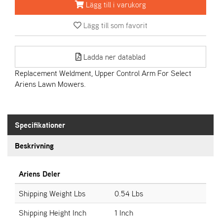
Lägg till i varukorg
A
Lägg till som favorit
R
I
E
Ladda ner datablad
N
S
Replacement Weldment, Upper Control Arm For Select
Ariens Lawn Mowers.
A
S
-
Specifikationer
M
O
Beskrivning
T
O
R
Ariens Deler
Shipping Weight Lbs
0.54 Lbs
S
Shipping Height Inch
1 Inch
T