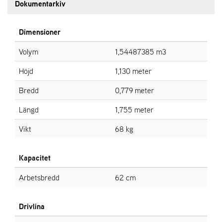
Dokumentarkiv
L
J
A
Dimensioner
R
L
Volym
1,54487385‬ m3
I
S
Höjd
1,130 meter
T
A
Bredd
0,779 meter
Längd
1,755 meter
Vikt
68 kg
Kapacitet
Arbetsbredd
62 cm
Drivlina