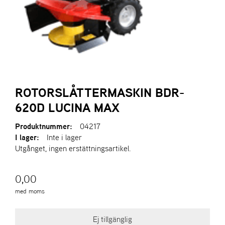
A
R
I
E
N
S
ROTORSLÅTTERMASKIN BDR-
620D LUCINA MAX
A
S
-
Produktnummer:
04217
M
I lager:
Inte i lager
O
Utgånget, ingen erstättningsartikel.
T
O
R
0,00
med moms
S
T