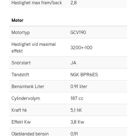
Hastighet max fram/back
2,8
Motor
Motortyp
GCV190
Hastighet vid maximal
3200+-100
effekt
Snörstart
JA
Tändstift
NGK BPR6ES
Bensintank Liter
0.91 liter
Cylindervolym
187 cc
Kraft hk
5,1 hK
Effekt Kw
3,8 Kw
Oljeblandad bensin
0,91