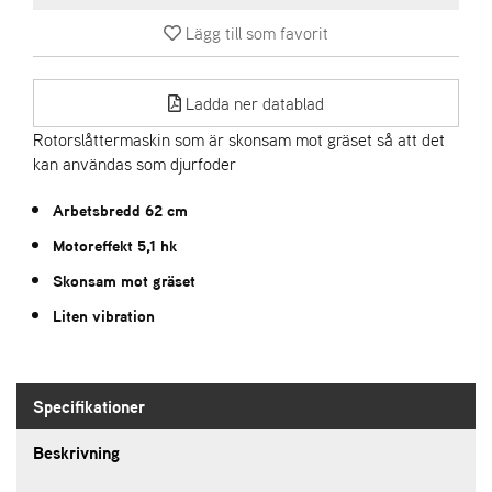
E
N
Lägg till som favorit
S
Ladda ner datablad
W
Rotorslåttermaskin som är skonsam mot gräset så att det
E
I
kan användas som djurfoder
B
A
Arbetsbredd 62 cm
N
Motoreffekt 5,1 hk
G
Skonsam mot gräset
Liten vibration
Å
T
E
R
F
Specifikationer
Ö
R
Beskrivning
S
Ä