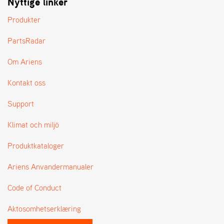
Nyttige linker
L
J
Produkter
A
R
PartsRadar
L
I
Om Ariens
S
T
Kontakt oss
A
Support
Klimat och miljö
Produktkataloger
Ariens Anvandermanualer
Code of Conduct
Aktosomhetserklæring