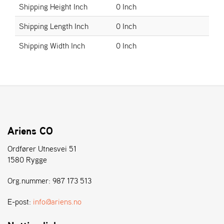
E
Shipping Height Inch
0 Inch
N
S
Shipping Length Inch
0 Inch
Shipping Width Inch
0 Inch
W
E
I
B
A
N
G
Ariens CO
Å
Ordfører Utnesvei 51
T
1580 Rygge
E
R
Org.nummer: 987 173 513
F
Ö
E-post:
info@ariens.no
R
S
Ä