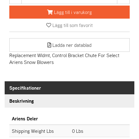
Lägg till i varukorg
A
R
Lägg till som favorit
I
E
N
S
Ladda ner datablad
Replacement Wldmt, Control Bracket Chute For Select
Ariens Snow Blowers
A
S
-
M
Specifikationer
O
T
Beskrivning
O
R
Ariens Deler
S
Shipping Weight Lbs
0 Lbs
T