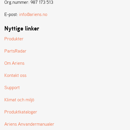
E
Org.nummer: 987 173 513
N
S
E-post:
info@ariens.no
Nyttige linker
W
E
Produkter
I
B
PartsRadar
A
N
Om Ariens
G
Kontakt oss
Å
Support
T
E
Klimat och miljö
R
F
Produktkataloger
Ö
R
S
Ariens Anvandermanualer
Ä