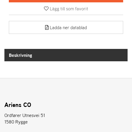
Lägg till som favorit
A
R
I
Ladda ner datablad
E
N
S
Beskrivning
A
S
-
M
O
T
O
R
Ariens CO
Ordfører Utnesvei 51
1580 Rygge
S
T