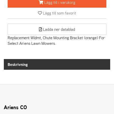
Lägg till i varukorg
A
Lägg till som favorit
R
I
E
Ladda ner datablad
N
S
Replacement Wldmt, Chute Mounting Bracket (orange) For
Select Ariens Lawn Mowers.
A
S
-
Beskrivning
M
O
T
O
R
S
Ariens CO
T