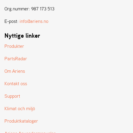
E
N
Org.nummer: 987 173 513
S
E-post:
info@ariens.no
W
Nyttige linker
E
I
Produkter
B
A
PartsRadar
N
G
Om Ariens
Kontakt oss
Å
T
Support
E
R
Klimat och miljö
F
Ö
Produktkataloger
R
S
Ä