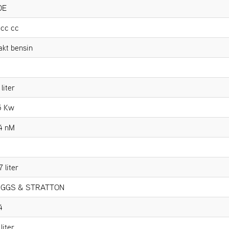
0E
cc cc
akt bensin
 liter
5 Kw
4 nM
7 liter
IGGS & STRATTON
4
liter