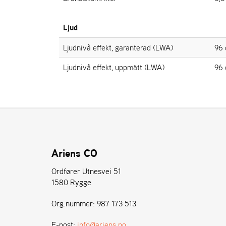
Ljud
Ljudnivå effekt, garanterad (LWA)
96 
Ljudnivå effekt, uppmätt (LWA)
96 
Ariens CO
Ordfører Utnesvei 51
1580 Rygge
Org.nummer: 987 173 513
E-post:
info@ariens.no