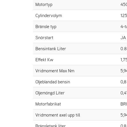
Motortyp
45
Cylindervolym
125
Bränsle typ
4-t
Snörstart
JA
Bensintank Liter
0.8
Effekt Kw
1,7
Vridmoment Max Nm
5,9
Oljeblandad bensin
0,8
Oljemöngd Liter
0,4
Motorfabrikat
BR
Vridmoment axel upp till
5,9
Bränsletank liter
0,8 