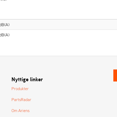
dB(A)
dB(A)
Nyttige linker
Produkter
PartsRadar
Om Ariens