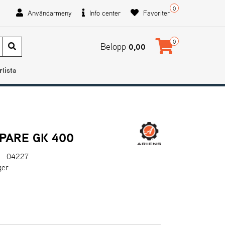
0
Användarmeny
Info center
Favoriter
0
Belopp
0,00
rlista
PARE GK 400
04227
ger