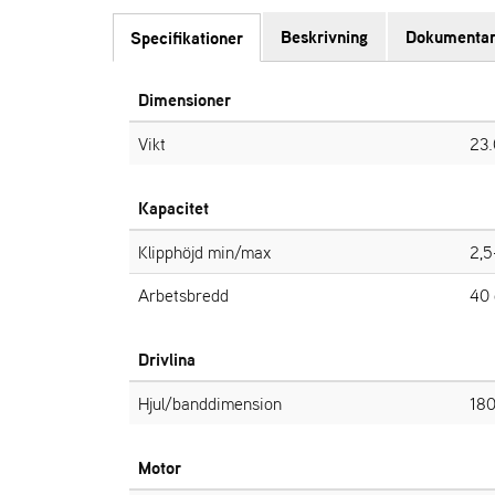
Beskrivning
Dokumentar
Specifikationer
Dimensioner
Vikt
23.
Kapacitet
Klipphöjd min/max
2,5
Arbetsbredd
40
Drivlina
Hjul/banddimension
18
Motor