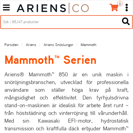
0
T
T
o
o
H
g
O
g
T
V
g
g
o
E
l
l
g
D
e
e
g
M
Forsiden
Ariens
Ariens Snöslungor
Mammoth
n
n
l
E
a
a
e
Mammoth™ Serien
N
v
v
n
Y
i
i
a
g
g
v
Ariens® Mammoth™ 850 är en unik maskin i
a
a
i
snöröjningsbranschen, utvecklad för professionella
t
t
g
användare som ställer höga krav på kraft,
i
i
a
mångsidighet och effektivitet. Den fyrhjulsdrivna
o
o
t
stand-on-maskinen är idealisk för arbete året runt –
n
n
i
o
från höststädning och vinterröjning till vårunderhåll.
n
Med sin Kawasaki EFI-motor, hydrostatisk
transmission och kraftfulla däck erbjuder Mammoth™