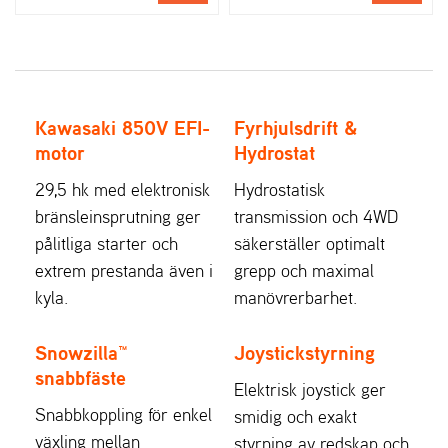
Kawasaki 850V EFI-
Fyrhjulsdrift &
motor
Hydrostat
29,5 hk med elektronisk
Hydrostatisk
bränsleinsprutning ger
transmission och 4WD
pålitliga starter och
säkerställer optimalt
extrem prestanda även i
grepp och maximal
kyla.
manövrerbarhet.
Snowzilla™
Joystickstyrning
snabbfäste
Elektrisk joystick ger
Snabbkoppling för enkel
smidig och exakt
växling mellan
styrning av redskap och