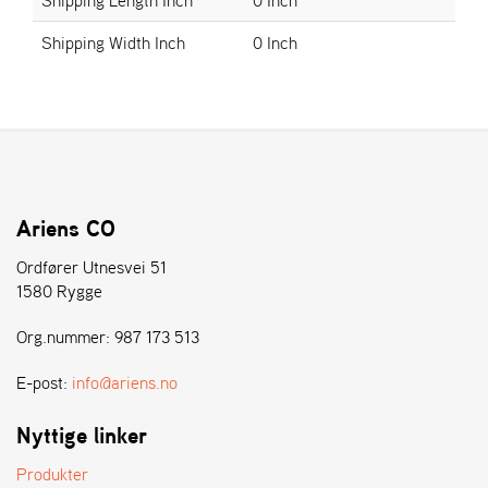
E
N
Shipping Width Inch
0 Inch
S
W
E
I
B
A
N
Ariens CO
G
Ordfører Utnesvei 51
1580 Rygge
Å
Org.nummer: 987 173 513
T
E
R
E-post:
info@ariens.no
F
Ö
Nyttige linker
R
S
Produkter
Ä