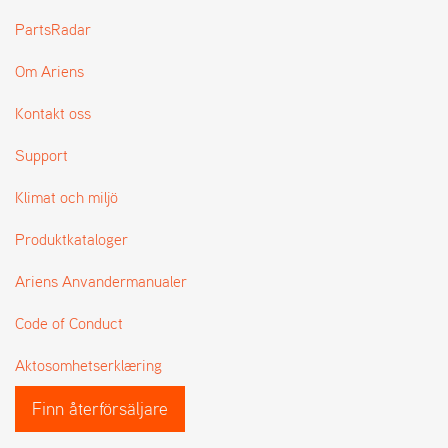
L
PartsRadar
J
A
Om Ariens
R
L
I
Kontakt oss
S
T
Support
A
Klimat och miljö
Produktkataloger
Ariens Anvandermanualer
Code of Conduct
Aktosomhetserklæring
Finn återförsäljare