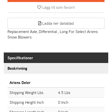
Lägg till som favorit
A
R
I
Ladda ner datablad
E
N
Replacement Axle, Differential , Long For Select Ariens
S
Snow Blowers
A
S
Specifikationer
-
M
Beskrivning
O
T
O
Ariens Deler
R
Shipping Weight Lbs
4.5 Lbs
Shipping Height Inch
0 Inch
S
T
Shipping Length Inch
0 Inch