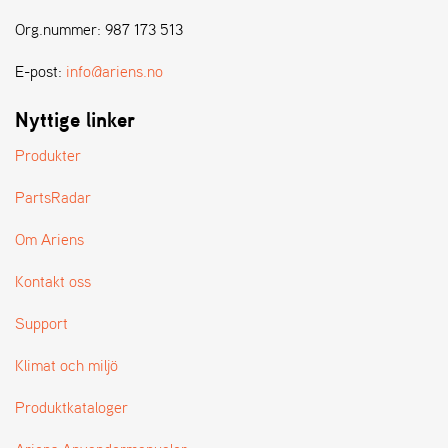
E
N
Org.nummer: 987 173 513
S
E-post:
info@ariens.no
W
Nyttige linker
E
I
Produkter
B
A
PartsRadar
N
G
Om Ariens
Kontakt oss
Å
T
Support
E
R
Klimat och miljö
F
Ö
Produktkataloger
R
S
Ä