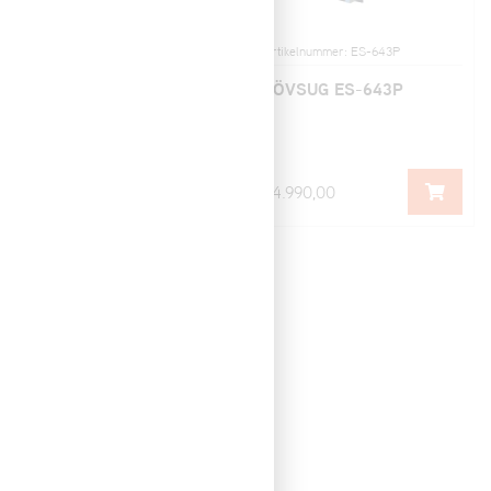
Artikelnummer: ES-640PIA
Artikelnummer: ES-643P
LÖVSUG ES-640PIA
LÖVSUG ES-643P
0,00
74.990,00
Artikelnummer: ES-641PIA