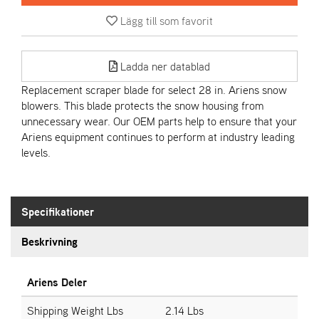
Lägg till som favorit
A
R
I
Ladda ner datablad
E
N
Replacement scraper blade for select 28 in. Ariens snow
S
blowers. This blade protects the snow housing from
unnecessary wear. Our OEM parts help to ensure that your
Ariens equipment continues to perform at industry leading
A
levels.
S
-
M
O
Specifikationer
T
O
Beskrivning
R
Ariens Deler
S
T
Shipping Weight Lbs
2.14 Lbs