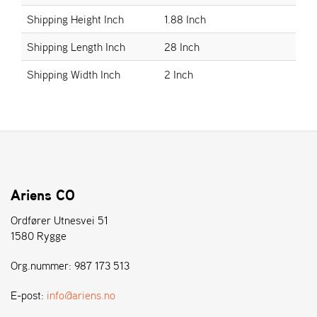
E
N
Shipping Height Inch
1.88 Inch
S
Shipping Length Inch
28 Inch
Shipping Width Inch
2 Inch
W
E
I
B
A
N
G
Ariens CO
Å
Ordfører Utnesvei 51
T
E
1580 Rygge
R
F
Org.nummer: 987 173 513
Ö
R
E-post:
info@ariens.no
S
Ä