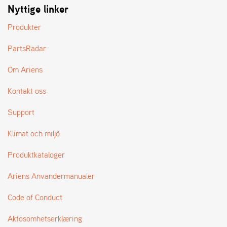
Nyttige linker
L
J
Produkter
A
R
L
PartsRadar
I
S
Om Ariens
T
A
Kontakt oss
Support
Klimat och miljö
Produktkataloger
Ariens Anvandermanualer
Code of Conduct
Aktosomhetserklæring