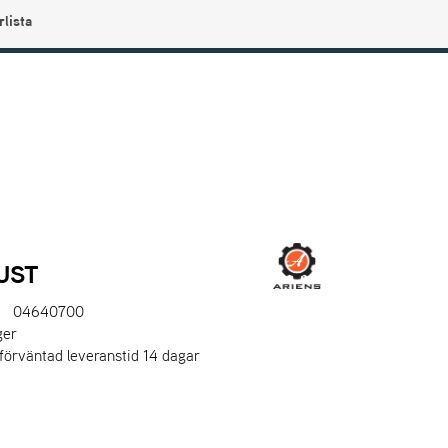
rlista
0
Användarmeny
Info center
Favoriter
UST
04640700
ger
 förväntad leveranstid 14 dagar