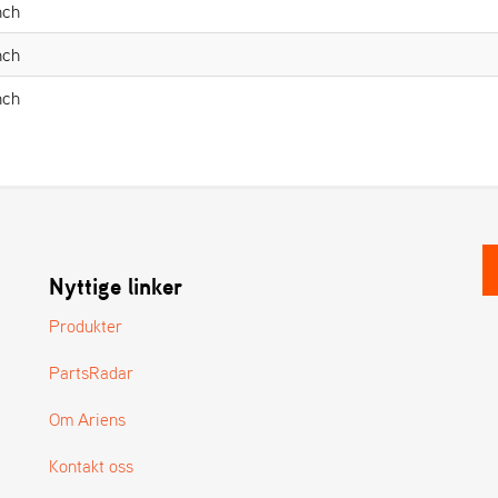
nch
nch
nch
Nyttige linker
Produkter
PartsRadar
Om Ariens
Kontakt oss