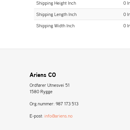
Shipping Height Inch
0 I
Shipping Length Inch
0 I
Shipping Width Inch
0 I
Ariens CO
Ordfører Utnesvei 51
1580 Rygge
Org.nummer: 987 173 513
E-post:
info@ariens.no