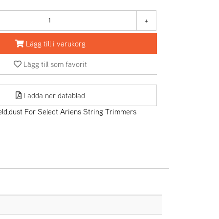
+
Lägg till i varukorg
Lägg till som favorit
Ladda ner datablad
ld,dust For Select Ariens String Trimmers