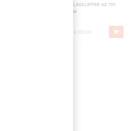
SLAGKLIPPER AS
SLAGKLIPPER AS 701
1000 Ovis RC
SM
435.000,00
114.000,00
Artikelnummer: G90100001
SLAGKLIPPER AS 901
SM