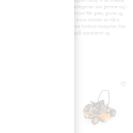
hvor affald, affald eller andre fremmedlegemer kan gemme sig i
græsset. De 5 mm tykke Y-formede knive flår græs, grene og
buske i små stykker, men hvis et par knive rammer en hård,
usynlig genstand, giver de efter. Denne funktion beskytter ikke
kun kniven og klippeenheden, men også operatøren og
forbipasserende.
Visning:
Sortera
Namn (a > ö)