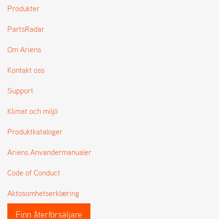
L
Produkter
J
A
PartsRadar
R
L
Om Ariens
I
S
Kontakt oss
T
A
Support
Klimat och miljö
Produktkataloger
Ariens Anvandermanualer
Code of Conduct
Aktosomhetserklæring
Finn återförsäljare