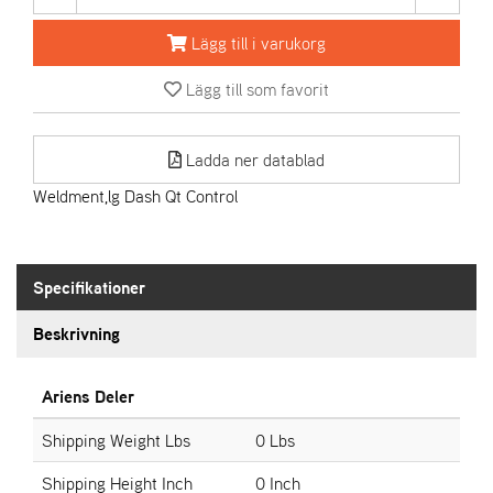
Lägg till i varukorg
A
R
Lägg till som favorit
I
E
N
S
Ladda ner datablad
Weldment,lg Dash Qt Control
A
S
-
Specifikationer
M
O
Beskrivning
T
O
R
Ariens Deler
Shipping Weight Lbs
0 Lbs
S
T
Shipping Height Inch
0 Inch