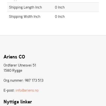
E
N
Shipping Length Inch
0 Inch
S
Shipping Width Inch
0 Inch
W
E
I
B
A
N
G
Ariens CO
Ordfører Utnesvei 51
Å
1580 Rygge
T
E
Org.nummer: 987 173 513
R
F
E-post:
info@ariens.no
Ö
R
Nyttige linker
S
Ä