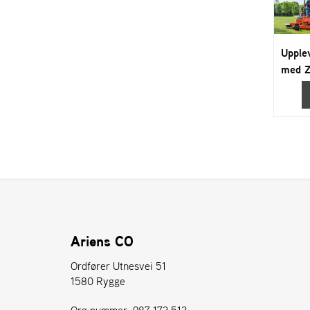
Upplev
med 
Ariens CO
Ordfører Utnesvei 51
1580 Rygge