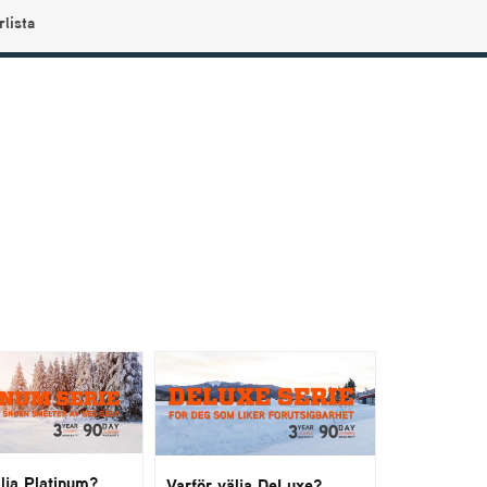
rlista
0
Användarmeny
Info center
Favoriter
älja Platinum?
Varför välja DeLuxe?