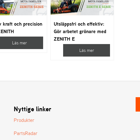
 kraft och precision
Utsläppsfri och effektiv:
ZENITH
Gör arbetet grönare med
ZENITH E
Läs mer
Läs mer
Nyttige linker
Produkter
PartsRadar