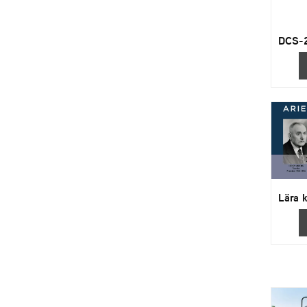
DCS-
Lära k