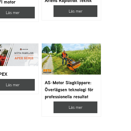
Ariens Rapidtrak Teknik
FI motor
Läs mer
Läs mer
APEX
AS-Motor Slagklippare:
Läs mer
Överlägsen teknologi för
professionella resultat
Läs mer