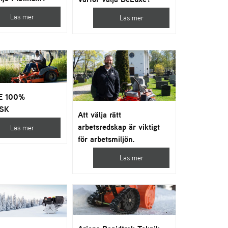
Läs mer
Läs mer
E 100%
ISK
Att välja rätt
arbetsredskap är viktigt
Läs mer
för arbetsmiljön.
Läs mer