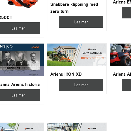
Ariens E
Snabbare klippning med
zero turn
2500T
Läs mer
Läs mer
Ariens IKON XD
Ariens 
änna Ariens historia
Läs mer
Läs mer