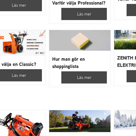
Varför välja Professional?
Läs mer
Läs mer
ZENITH 
Hur man gör en
 välja en Classic?
ELEKTR
shoppinglista
Läs mer
Läs mer