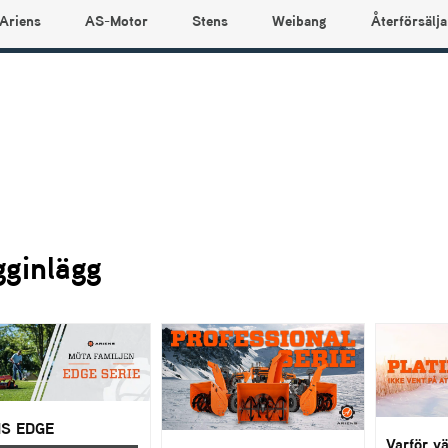
Ariens
AS-Motor
Stens
Weibang
Återförsälja
gginlägg
NS EDGE
Varför v