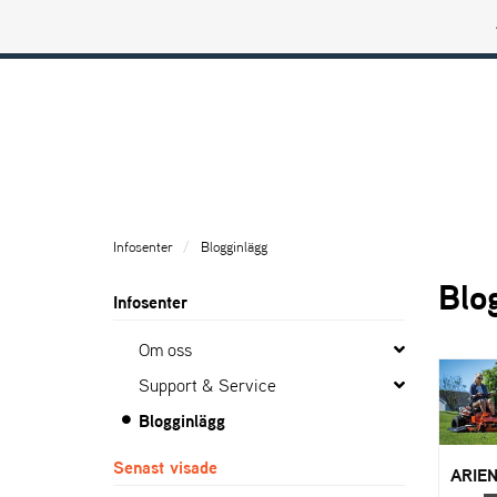
Ariens profilbutik
Infosenter
Blogginlägg
Blo
Infosenter
Om oss
Support & Service
Blogginlägg
Senast visade
ARIE