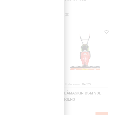
0,00
3.500,00
Artikelnummer: 04217
Artikelnummer: 04323
ROTORSLÅTTERMASKI
SLÅMASKIN BSM 90E
N BDR-620D LUCINA
ARIENS
MAX
0,00