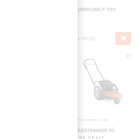
SLÅTTERBALK BSM-
HURRICANE F-550
120
56.900,00
24.990,00
Artikelnummer: 04194
Artikelnummer: 04216
Hjul bredde sett for
GRÄSTRIMMER PÅ
BSM 120
HJUL ST 622