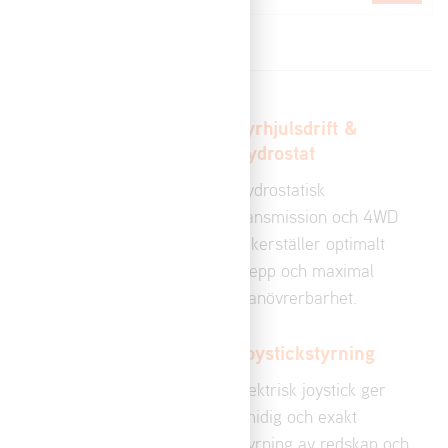
Kawasaki 850V EFI-
Fyrhjulsdrift &
motor
Hydrostat
29,5 hk med elektronisk
Hydrostatisk
bränsleinsprutning ger
transmission och 4WD
pålitliga starter och
säkerställer optimalt
extrem prestanda även i
grepp och maximal
kyla.
manövrerbarhet.
Snowzilla™
Joystickstyrning
snabbfäste
Elektrisk joystick ger
Snabbkoppling för enkel
smidig och exakt
växling mellan
styrning av redskap och