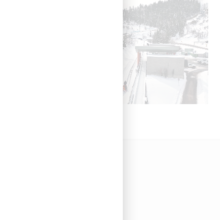
Ariens CO
Ordfører Utnesvei 51
1580 Rygge