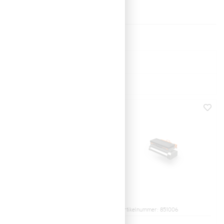
Visning:
Sortera
Namn (a > ö)
Artikelnummer: 851304
Artikelnummer: 851006