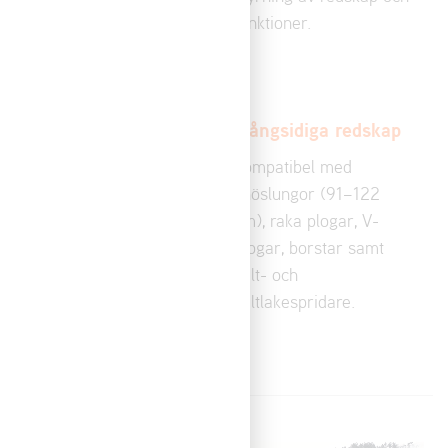
snöslunga, plog, borste
funktioner.
och spridare på cirka
30 sekunder.
LED-belysning &
Mångsidiga redskap
handtagsvärme
Kompatibel med
Kraftfulla LED-lampor
snöslungor (91–122
fram och bak samt
cm), raka plogar, V-
uppvärmda handtag ger
plogar, borstar samt
säker och bekväm drift i
salt- och
mörker och kyla.
saltlakespridare.