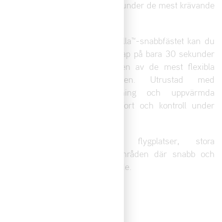
850 maximal prestanda även under de mest krävande
förhållanden.
Tack vare det smarta Snowzilla™-snabbfästet kan du
enkelt byta mellan olika redskap på bara 30 sekunder
– vilket gör Mammoth™ till en av de mest flexibla
maskinerna på marknaden. Utrustad med
joystickstyrning, LED-belysning och uppvärmda
handtag ger den både komfort och kontroll under
långa arbetsdagar.
Perfekt för kommuner, flygplatser, stora
parkeringsytor och andra områden där snabb och
effektiv snöröjning är avgörande.
Begär maskindemo